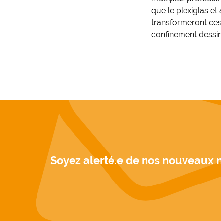
que le plexiglas et
transformeront ces 
confinement dessin
Soyez alerté.e de nos nouveaux 