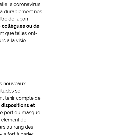
elle le coronavirus
tera durablement nos
ître de façon
re collègues ou de
nt que telles ont-
rs à la visio-
ces nouveaux
bitudes se
nt tenir compte de
dispositions et
 le port du masque
n élément de
ours au rang des
y a fort à parier