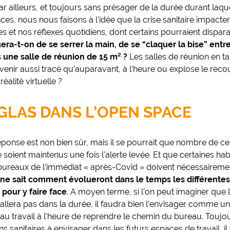
Par ailleurs, et toujours sans présager de la durée durant laqu
ces, nous nous faisons à l’idée que la crise sanitaire impac
es et nos réflexes quotidiens, dont certains pourraient dispara
era-t-on de se serrer la main, de se “claquer la bise” ent
s une salle de réunion de 15 m² ?
Les salles de réunion en ta
avenir aussi tracé qu’auparavant, à l’heure où explose le recou
éalité virtuelle ?
GLAS DANS L’OPEN SPACE
réponse est non bien sûr, mais il se pourrait que nombre de 
 soient maintenus une fois l’alerte levée. Et que certaines ha
s bureaux de l’immédiat « après-Covid » doivent nécessaireme
 ne sait comment évolueront dans le temps les différentes 
 pour y faire face
. A moyen terme, si l’on peut imaginer que
stallera pas dans la durée, il faudra bien l’envisager comme u
e au travail à l’heure de reprendre le chemin du bureau. Touj
s sanitaires à envisager dans les futurs espaces de travail, il 