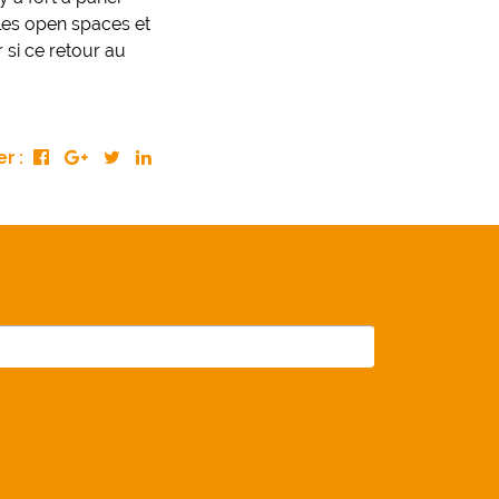
 les open spaces et
 si ce retour au
r :