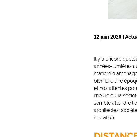
|
Actua
12 juin 2020
Il y a encore quel
années-lumières au
matière d’aménage
bien ici d’une époq
et nos attentes pou
l’heure où la soci
semble attendre l’
architectes, société
mutation.
DISTANC