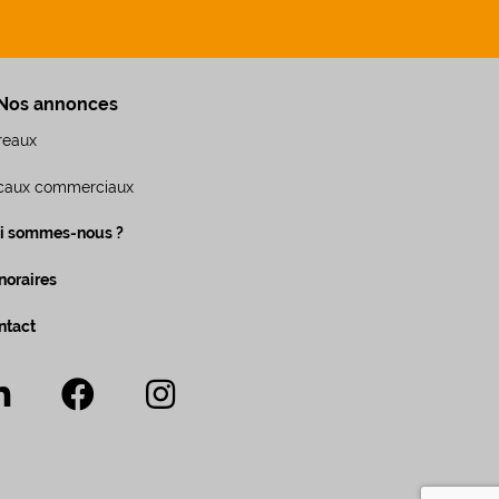
Nos annonces
reaux
caux commerciaux
i sommes-nous ?
noraires
ntact