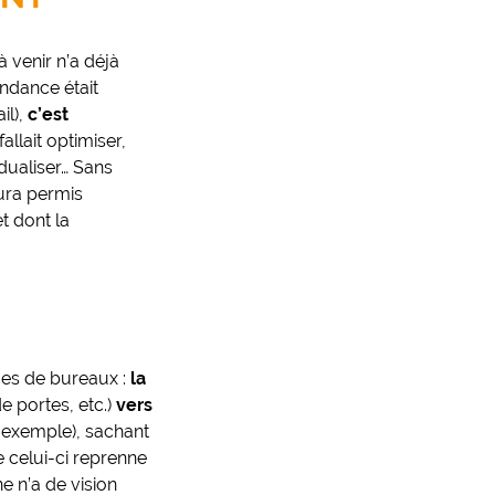
à venir n’a déjà
endance était
il),
c’est
l fallait optimiser,
idualiser… Sans
ura permis
t dont la
ces de bureaux :
la
 portes, etc.)
vers
 exemple), sachant
e celui-ci reprenne
e n’a de vision