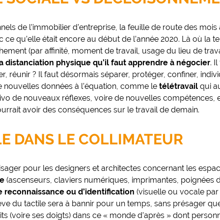
els de l’immobilier d’entreprise, la feuille de route des mois 
ec ce qu’elle était encore au début de l’année 2020. Là où la t
ment (par affinité, moment de travail, usage du lieu de trava
 distanciation physique qu’il faut apprendre à négocier
. I
r, réunir ? Il faut désormais séparer, protéger, confiner, indiv
de nouvelles données à l’équation, comme le
télétravail
qui a
vivo de nouveaux réflexes, voire de nouvelles compétences, e
urrait avoir des conséquences sur le travail de demain.
LE DANS LE COLLIMATEUR
isager pour les designers et architectes concernant les espa
le
(ascenseurs, claviers numériques, imprimantes, poignées de
 reconnaissance ou d’identification
(visuelle ou vocale par
ève du tactile sera à bannir pour un temps, sans présager qu
ts (voire ses doigts) dans ce « monde d’après » dont personn