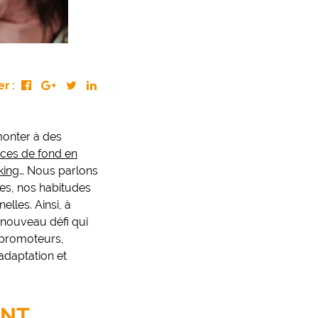
r :
monter à des
nces de fond en
king
… Nous parlons
ies, nos habitudes
lles. Ainsi, à
 nouveau défi qui
, promoteurs,
 adaptation et
ENT