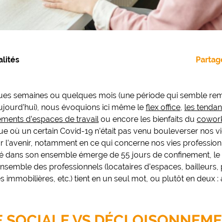
lités
Partage
ques semaines ou quelques mois (une période qui semble re
jourd’hui), nous évoquions ici même le
flex office
,
les tenda
ments d’espaces de travail
ou encore les bienfaits du
cowor
ue où un certain Covid-19 n’était pas venu bouleverser nos v
r l’avenir, notamment en ce qui concerne nos vies professionne
été dans son ensemble émerge de 55 jours de confinement, le
ensemble des professionnels (locataires d’espaces, bailleurs
s immobilières, etc.) tient en un seul mot, ou plutôt en deux :
E SOCIALE VS DÉCLOISONNEM