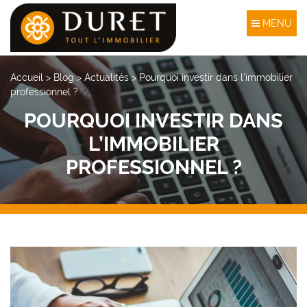
MENU
Accueil
>
Blog
>
Actualités
>
Pourquoi investir dans l’immobilier
professionnel ?
POURQUOI INVESTIR DANS
L’IMMOBILIER
PROFESSIONNEL ?