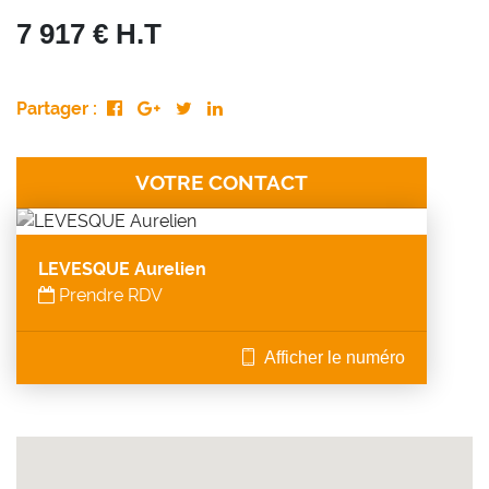
7 917 € H.T
Partager :
VOTRE CONTACT
LEVESQUE Aurelien
Prendre RDV
Afficher le numéro