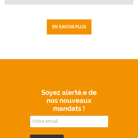
EN SAVOIR PLUS
Soyez alerté.e de
nos nouveaux
mandats !