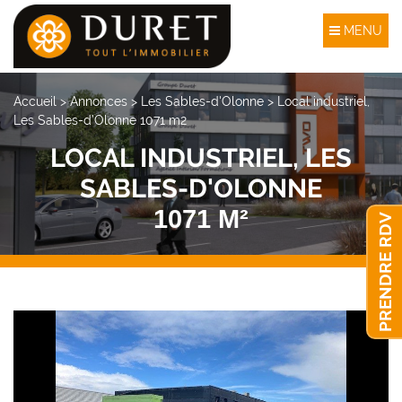
MENU
Accueil
>
Annonces
>
Les Sables-d'Olonne
>
Local industriel,
Les Sables-d’Olonne 1071 m2
LOCAL INDUSTRIEL, LES
SABLES-D'OLONNE
1071 M²
PRENDRE RDV