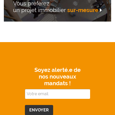
Vous préférez
un projet immobilier
sur-mesure
Soyez alerté.e de
nos nouveaux
mandats !