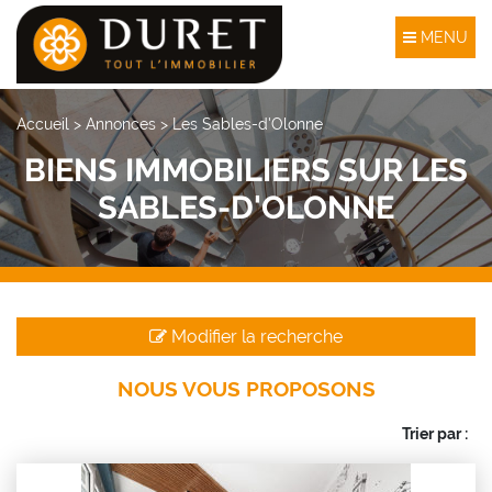
MENU
Accueil
>
Annonces
>
Les Sables-d'Olonne
BIENS IMMOBILIERS SUR LES
SABLES-D'OLONNE
Modifier la recherche
NOUS VOUS PROPOSONS
Trier par :