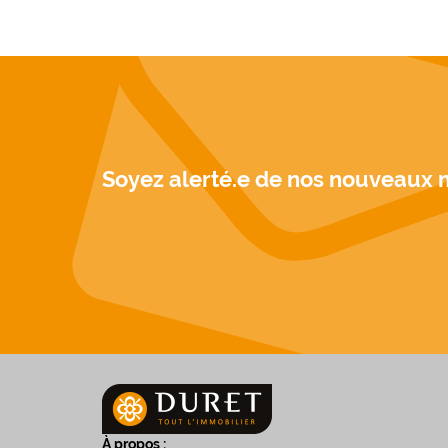
Soyez alerté.e de nos nouveaux 
À propos :