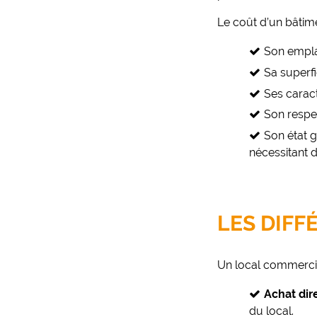
Le coût d’un bâtim
Son empl
Sa superfi
Ses caract
Son respec
Son état g
nécessitant d
LES DIFF
Un local commercia
Achat dir
du local.