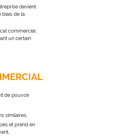
ntreprise devient
 biais de la
local commercial
dant un certain
MMERCIAL
ant de pouvoir
s similaires.
upés et prend en
yent.