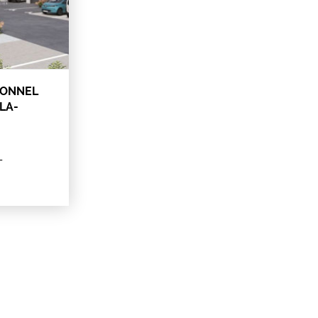
IONNEL
LA-
T