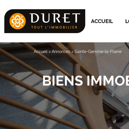
ACCUEIL
L
Accueil
>
Annonces
>
Sainte-Gemme-la-Plaine
BIENS IMMO