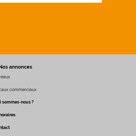
Nos annonces
reaux
caux commerciaux
i sommes-nous ?
noraires
ntact