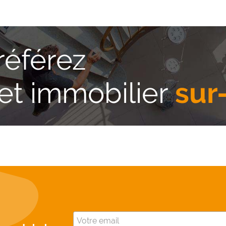
référez
jet immobilier
sur