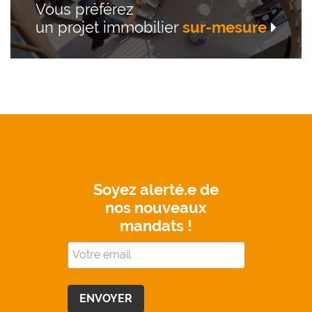
Vous préférez
un projet immobilier
sur-mesure
Soyez alerté.e de
nos nouveaux
mandats !