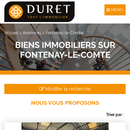
MENU
Accueil
>
Annonces
>
Fontenay-le-Comte
BIENS IMMOBILIERS SUR
FONTENAY-LE-COMTE
Modifier la recherche
NOUS VOUS PROPOSONS
Trier par :