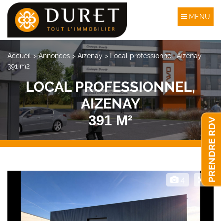
MENU
Accueil
>
Annonces
>
Aizenay
>
Local professionnel, Aizenay
391 m2
LOCAL PROFESSIONNEL,
AIZENAY
391 M²
PRENDRE RDV
4