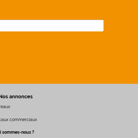
Nos annonces
reaux
caux commerciaux
i sommes-nous ?