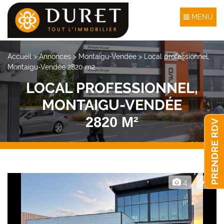
MENU
Accueil
>
Annonces
>
Montaigu-Vendée
>
Local professionnel,
Montaigu-Vendée 2820 m2
LOCAL PROFESSIONNEL,
MONTAIGU-VENDÉE
2820 M²
PRENDRE RDV
4