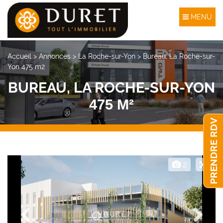
MENU
Accueil
>
Annonces
>
La Roche-sur-Yon
>
Bureau, La Roche-sur-
Yon 475 m2
BUREAU, LA ROCHE-SUR-YON
475 M²
PRENDRE RDV
2