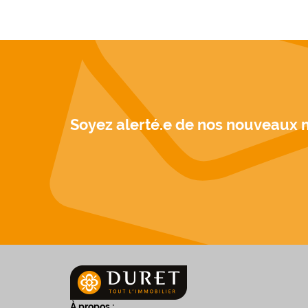
Soyez alerté.e de nos nouveaux 
À propos :