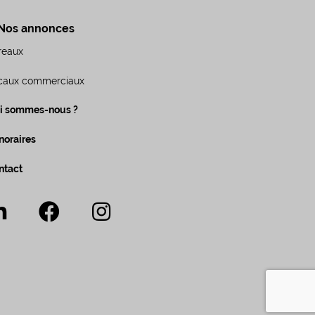
Nos annonces
reaux
caux commerciaux
i sommes-nous ?
noraires
ntact